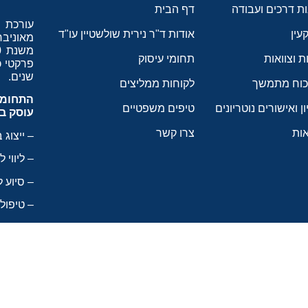
ת דרכים ועבודה
דף הבית
עורכת 
עין
אודות ד"ר נירית שולשטיין עו"ד
מאוניבר
ת וצוואות
תחומי עיסוק
פרקטי כעור
שנים.
 כוח מתמשך
לקוחות ממליצים
התחומי
ון ואישורים נוטריונים
טיפים משפטיים
עוסק ב
ות
צרו קשר
–
ייצוג ב
–
ליווי 
– סיוע 
– טיפול 
עורכת ה
דגש
אנושיו
דאגה למי