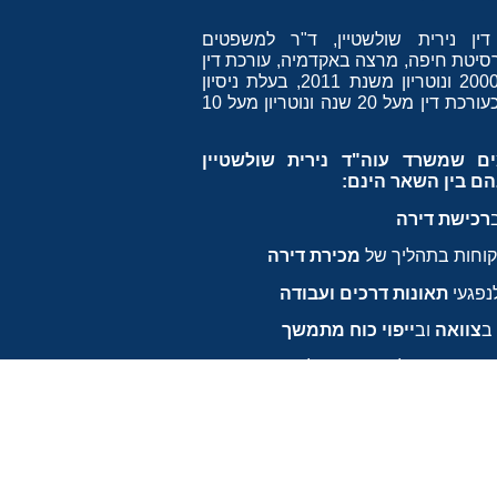
דין
נירית שולשטיין
, ד"ר למשפטים
סיטת חיפה, מרצה באקדמיה, עורכת דין
משנת 2000 ונוטריון משנת 2011, בעלת ניסיון
כת דין מעל 20 שנה ו
נוטריון
מעל 10
ם שמשרד עוה"ד נירית שולשטיין
הם בין השאר הינם:
רכישת דירה
לקוחות בתהליך של
מכירת דירה
לנפגעי
תאונות דרכים ועבודה
ב
צוואה
וב
י
יפוי כוח מתמשך
דין
נירית שולשטיין
כד"ר למשפטים שמה
על מקצועיות ללא פשרות לצד
ת,
הלקוח במשרדה תמיד במרכז תוך
צוי זכויותיו.