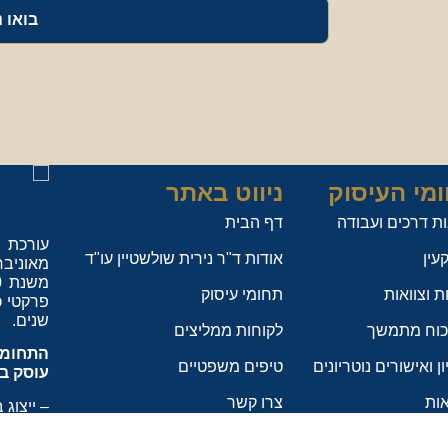
בואו 
מי העיסוק
ניווט באתר
ת דרכים ועבודה
דף הבית
עורכת 
עין
אודות ד"ר נירית שולשטיין עו"ד
מאוניבר
ת וצוואות
תחומי עיסוק
פרקטי כעור
שנים.
 כוח מתמשך
לקוחות ממליצים
התחומי
ון ואישורים נוטריונים
טיפים משפטיים
עוסק ב
ות
צרו קשר
–
ייצוג ב
–
ליווי 