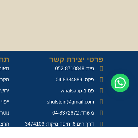
פרטי יצירת קשר
תחו
נייד: 052-8710848
תאונו
פקס: 04-8384889
מקרק
פנו ב-whatsapp
ירושו
shulstein@gmail.com
ייפוי
משרד: 04-8372672
נוטרי
דרך הים 6, חיפה מיקוד: 3474103
הרצא
נווטו ב- waze למשרד